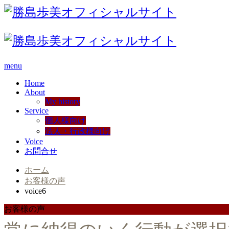
menu
Home
About
My history
Service
個人様向け
法人・行政様向け
Voice
お問合せ
ホーム
お客様の声
voice6
お客様の声