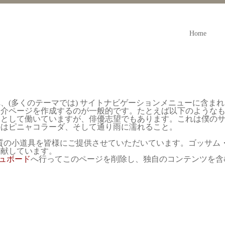
Home
、(多くのテーマでは) サイトナビゲーションメニューに含ま
紹介ページを作成するのが一般的です。たとえば以下のような
ーとして働いていますが、俳優志望でもあります。これは僕の
のはピニャコラーダ、そして通り雨に濡れること。
高品質の小道具を皆様にご提供させていただいています。ゴッサム・
貢献しています。
ュボード
へ行ってこのページを削除し、独自のコンテンツを含