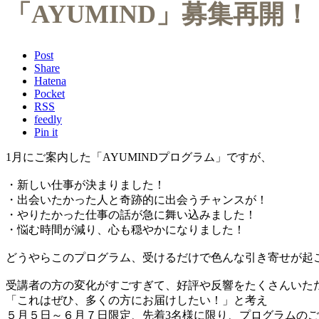
「AYUMIND」募集再開！
Post
Share
Hatena
Pocket
RSS
feedly
Pin it
1月にご案内した「AYUMINDプログラム」ですが、
・新しい仕事が決まりました！
・出会いたかった人と奇跡的に出会うチャンスが！
・やりたかった仕事の話が急に舞い込みました！
・悩む時間が減り、心も穏やかになりました！
どうやらこのプログラム、受けるだけで色んな引き寄せが起
受講者の方の変化がすごすぎて、好評や反響をたくさんいた
「これはぜひ、多くの方にお届けしたい！」と考え
５月５日～６月７日限定、先着3名様に限り、プログラムの