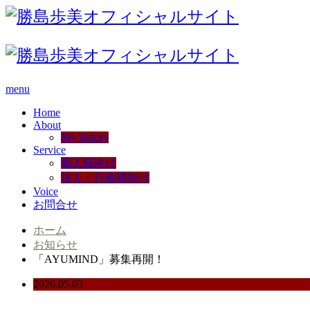
menu
Home
About
My history
Service
個人様向け
法人・行政様向け
Voice
お問合せ
ホーム
お知らせ
「AYUMIND」募集再開！
2026.05.03