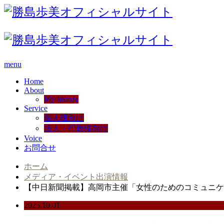
menu
Home
About
My history
Service
個人様向け
法人・行政様向け
Voice
お問合せ
ホーム
メディア・イベント出演情報
【中日新聞掲載】高岡市主催「女性のためのコミュニケ
2025.10.01